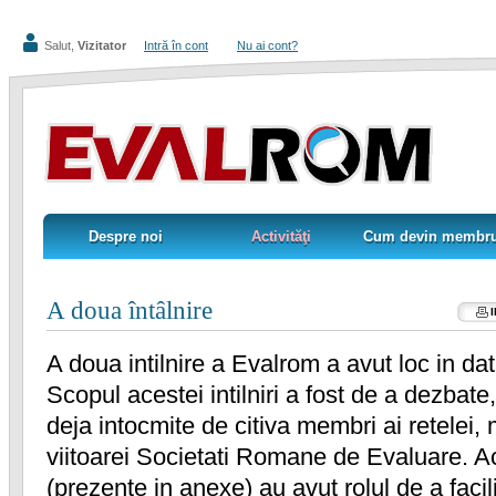
Salut,
Vizitator
Intră în cont
Nu ai cont?
Despre noi
Activităţi
Cum devin membr
Despre noi
Activităţi
Cum devin membr
A doua întâlnire
A doua intilnire a Evalrom a avut loc in d
Scopul acestei intilniri a fost de a dezbate
deja intocmite de citiva membri ai retelei, 
viitoarei Societati Romane de Evaluare. A
(prezente in anexe) au avut rolul de a facili