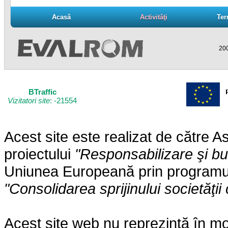
Acasă
Activităţi
Ter
Acasă
Activităţi
Ter
200
BTraffic
Vizitatori site
: -21554
Acest site este realizat de către
proiectului
"Responsabilizare şi b
Uniunea Europeană prin programul 
"Consolidarea sprijinului societăţii 
Acest site web nu reprezintă în mo