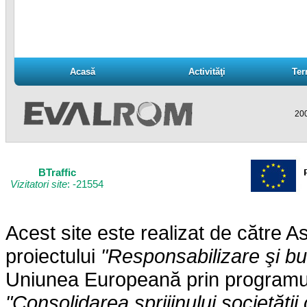
Acasă
Activităţi
Ter
Acasă
Activităţi
Ter
200
BTraffic
Vizitatori site
: -21554
Acest site este realizat de către
proiectului
"Responsabilizare şi b
Uniunea Europeană prin programul 
"Consolidarea sprijinului societăţii 