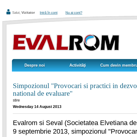
Salut,
Vizitator
Intră în cont
Nu ai cont?
Despre noi
Activităţi
Cum devin membr
Despre noi
Activităţi
Cum devin membr
Simpozionul "Provocari si practici in dezvo
national de evaluare"
stire
Wednesday 14 August 2013
Evalrom si Seval (Societatea Elvetiana de
9 septembrie 2013, simpozionul "Provocari 