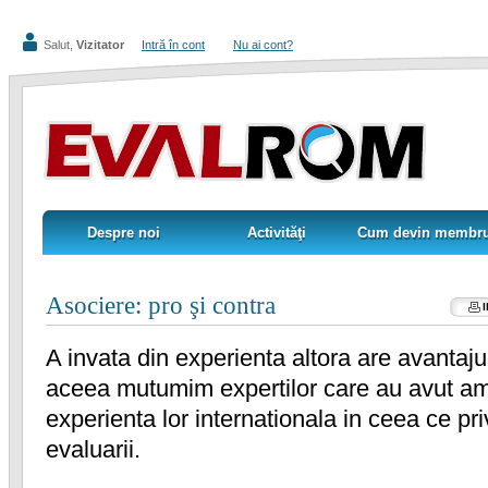
Salut,
Vizitator
Intră în cont
Nu ai cont?
Despre noi
Activităţi
Cum devin membr
Despre noi
Activităţi
Cum devin membr
Asociere: pro şi contra
A invata din experienta altora are avantaj
aceea mutumim expertilor care au avut ama
experienta lor internationala in ceea ce pr
evaluarii.