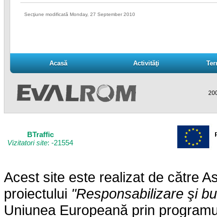
Secţiune modificată Monday, 27 September 2010
Acasă
Activităţi
Ter
Acasă
Activităţi
Ter
200
BTraffic
Vizitatori site
: -21554
Acest site este realizat de către
proiectului
"Responsabilizare şi b
Uniunea Europeană prin programul 