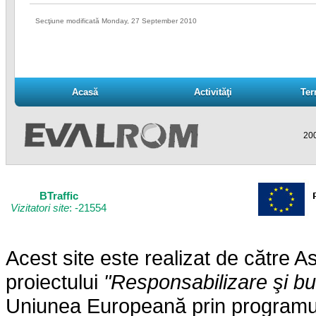
Secţiune modificată Monday, 27 September 2010
Acasă
Activităţi
Ter
Acasă
Activităţi
Ter
200
BTraffic
Vizitatori site
: -21554
Acest site este realizat de către
proiectului
"Responsabilizare şi b
Uniunea Europeană prin programul 