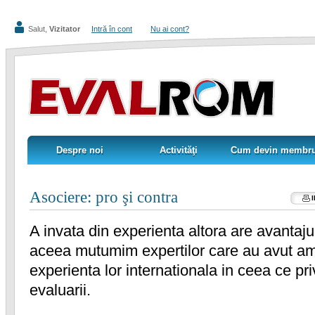
Salut,
Vizitator
Intră în cont
Nu ai cont?
Despre noi
Activităţi
Cum devin membr
Despre noi
Activităţi
Cum devin membr
Asociere: pro şi contra
A invata din experienta altora are avantaj
aceea mutumim expertilor care au avut ama
experienta lor internationala in ceea ce pr
evaluarii.