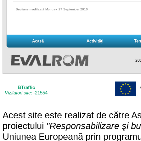
Secţiune modificată Monday, 27 September 2010
Acasă
Activităţi
Ter
Acasă
Activităţi
Ter
200
BTraffic
Vizitatori site
: -21554
Acest site este realizat de către
proiectului
"Responsabilizare şi b
Uniunea Europeană prin programul 