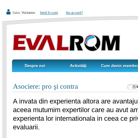
Salut,
Vizitator
Intră în cont
Nu ai cont?
Despre noi
Activităţi
Cum devin membr
Despre noi
Activităţi
Cum devin membr
Asociere: pro şi contra
A invata din experienta altora are avantaj
aceea mutumim expertilor care au avut ama
experienta lor internationala in ceea ce pr
evaluarii.