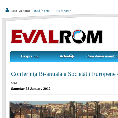
Salut,
Vizitator
Intră în cont
Nu ai cont?
Despre noi
Activităţi
Cum devin membr
Despre noi
Activităţi
Cum devin membr
Conferinţa Bi-anuală a Societăţii Europene
stire
Saturday 28 January 2012