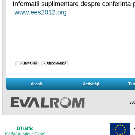
Informatii suplimentare despre conferinta pu
www.ees2012.org
IMPRIMĂ
RECOMANDĂ
Acasă
Activităţi
Ter
Acasă
Activităţi
Ter
200
BTraffic
Vizitatori site
: -21554